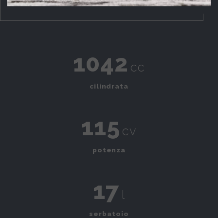
1042
cc
cilindrata
115
cv
potenza
17
l
serbatoio