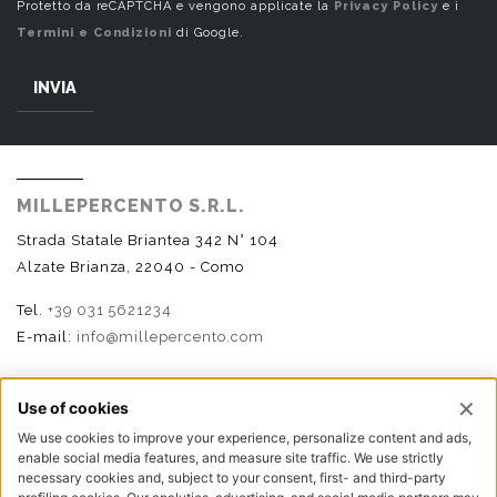
Protetto da reCAPTCHA e vengono applicate la
Privacy Policy
e i
Termini e Condizioni
di Google.
INVIA
MILLEPERCENTO S.R.L.
Strada Statale Briantea 342 N° 104
Alzate Brianza, 22040 - Como
Tel.
+39 031 5621234
E-mail:
info@millepercento.com
SEGUICI