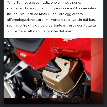
Wind Tunnel unisce tradizione e innovazione,
mantenendo la storica configurazione a V trasversale di
90° del bicilindrico Moto Guzzi, ora aggiornato
all’omologazione Euro 5+. Pronta e reattiva sin dai bassi
regimi, offre una guida divertente in curva con tutta la
sicurezza e l’affidabilità tipiche del marchio.