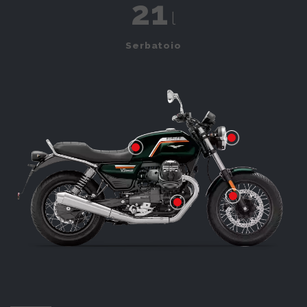
21
l
Serbatoio
LCD digitale
bicilindrico a 