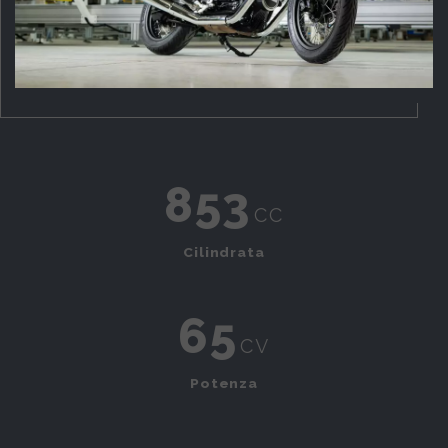
853
cc
Cilindrata
65
cv
Potenza