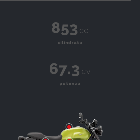
853
cc
cilindrata
67.3
cv
potenza