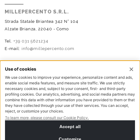
MILLEPERCENTO S.R.L.
Strada Statale Briantea 342 N° 104
Alzate Brianza, 22040 - Como
Tel.
+39 031 5621234
E-mail:
info@millepercento.com
SEGUICI
P.I. - C.F. - Reg. Imp. Como n.02888110133 - R.E.A. CO-
416522 | Cap. Soc. € 115.000,00 i.v.