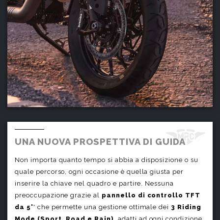
UNA NUOVA PROSPETTIVA DI GUIDA
Non importa quanto tempo si abbia a disposizione o su
quale percorso, ogni occasione è quella giusta per
inserire la chiave nel quadro e partire. Nessuna
preoccupazione grazie al
pannello di controllo TFT
da 5'
' che permette una gestione ottimale dei
3 Riding
Mode (Sport, Road e Rain)
, adatti ad ogni condizione,