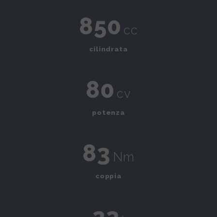
850
cc
cilindrata
80
cv
potenza
83
Nm
coppia
23