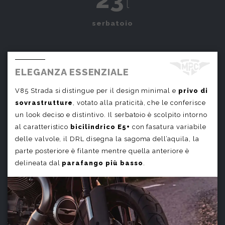
l
serbatoio
ELEGANZA ESSENZIALE
V85 Strada si distingue per il design minimal e
privo di
sovrastrutture
, votato alla praticità, che le conferisce
un look deciso e distintivo. Il serbatoio è scolpito intorno
al caratteristico
bicilindrico E5+
con fasatura variabile
delle valvole, il DRL disegna la sagoma dell’aquila, la
parte posteriore è filante mentre quella anteriore è
delineata dal
parafango più basso
.