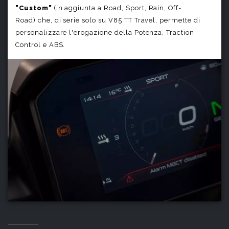
"Custom"
(in aggiunta a Road, Sport, Rain, Off-
Road) che, di serie solo su V85 TT Travel, permette di
personalizzare l'erogazione della Potenza, Traction
Control e ABS.