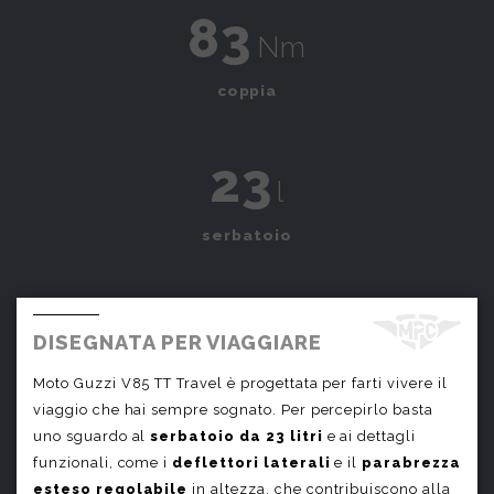
83
Nm
coppia
23
l
serbatoio
DISEGNATA PER VIAGGIARE
Moto Guzzi V85 TT Travel è progettata per farti vivere il
viaggio che hai sempre sognato. Per percepirlo basta
uno sguardo al
serbatoio da 23 litri
e ai dettagli
funzionali, come i
deflettori laterali
e il
parabrezza
esteso regolabile
in altezza, che contribuiscono alla