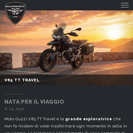
V85 TT TRAVEL
V85 TT TRAVEL
NATA PER IL VIAGGIO
€ 15.050
Moto Guzzi V85 TT Travel è la
grande esploratrice
che
non fa mistero di voler trasformare ogni momento in sella in