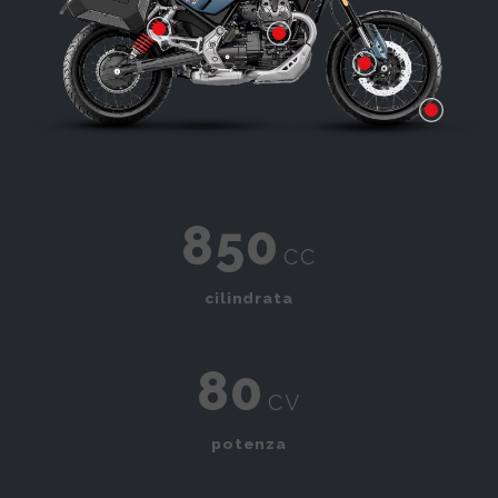
Pomello regolabile del precarico
850
cc
cilindrata
80
cv
potenza