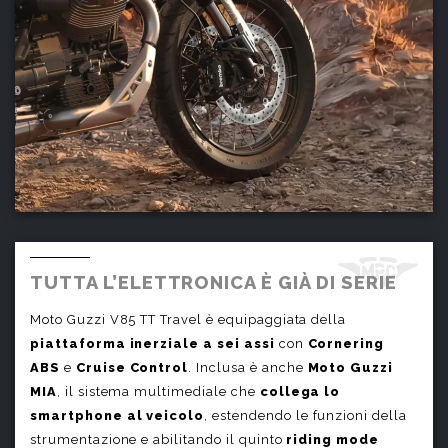
TUTTA L’ELETTRONICA È GIÀ DI SERIE
Moto Guzzi V85 TT Travel è equipaggiata della
piattaforma inerziale a sei assi
con
Cornering
ABS
e
Cruise Control
. Inclusa è anche
Moto Guzzi
MIA
, il sistema multimediale che
collega lo
smartphone al veicolo
, estendendo le funzioni della
strumentazione e abilitando il quinto
riding mode