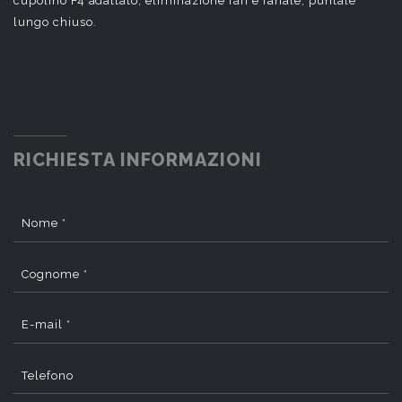
cupolino F4 adattato, eliminazione fari e fanale, puntale
lungo chiuso.
RICHIESTA INFORMAZIONI
Nome *
Cognome *
E-mail *
Telefono