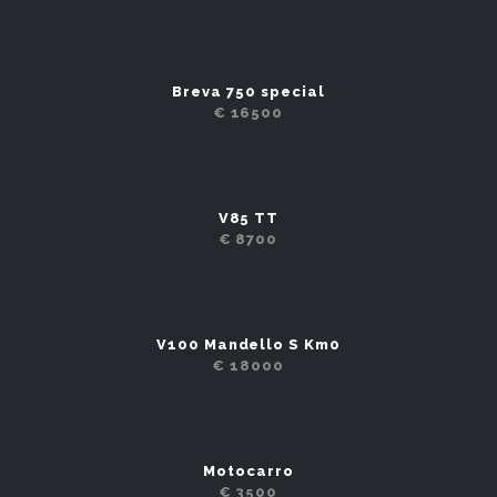
Breva 750 special
€ 16500
V85 TT
€ 8700
V100 Mandello S Km0
€ 18000
Motocarro
€ 3500