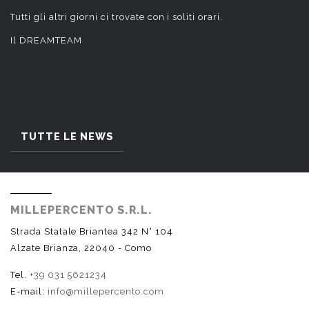
Tutti gli altri giorni ci trovate con i soliti orari.
Il DREAMTEAM
TUTTE LE NEWS
MILLEPERCENTO S.R.L.
Strada Statale Briantea 342 N° 104
Alzate Brianza, 22040 - Como
Tel.
+39 031 5621234
E-mail:
info@millepercento.com