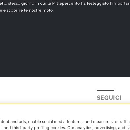
ello stesso giorno in cui la Millepercento ha festeggiato l’import
e e scoprire le nostre moto.
SEGUICI
Tel.
+39 031 5621234
E-mail:
info@millepercento.com