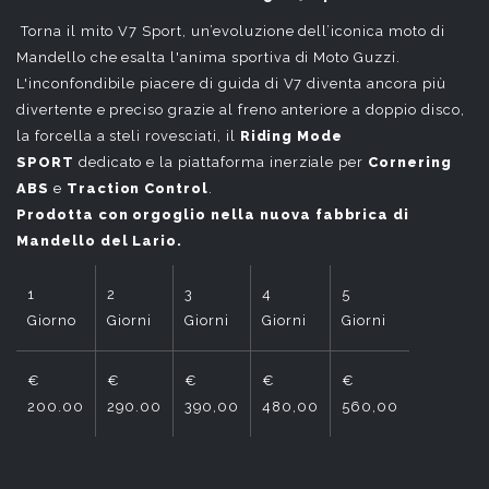
Torna il mito V7 Sport, un’evoluzione dell’iconica moto di
Mandello che esalta l'anima sportiva di Moto Guzzi.
L'inconfondibile piacere di guida di V7 diventa ancora più
divertente e preciso grazie al freno anteriore a doppio disco,
la forcella a steli rovesciati, il
Riding Mode
SPORT
dedicato e la piattaforma inerziale per
Cornering
ABS
e
Traction Control
.
Prodotta con orgoglio nella nuova fabbrica di
Mandello del Lario.
1
2
3
4
5
6
Giorno
Giorni
Giorni
Giorni
Giorni
Giorni
€
€
€
€
€
€
200.00
290.00
390,00
480,00
560,00
650,00