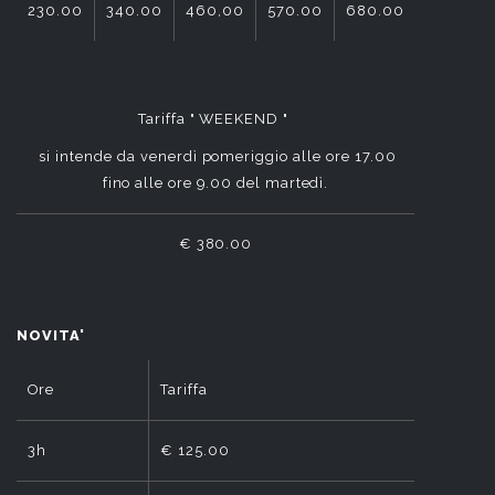
230.00
340.00
460,00
570.00
680.00
790.00
Tariffa " WEEKEND "
si intende da venerdì pomeriggio alle ore 17.00
fino alle ore 9.00 del martedì.
€ 380.00
NOVITA'
Ore
Tariffa
3h
€ 125.00