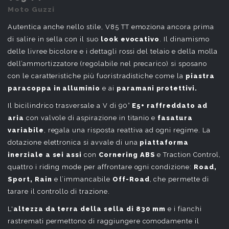
Moto Guzzi
Autentica anche nello stile, V85 TT emoziona ancora prima
di salire in sella con il suo
look evocativo
. Il dinamismo
delle livree bicolore e i dettagli rossi del telaio e della molla
dell’ammortizzatore (regolabile nel precarico) si sposano
con le caratteristiche più fuoristradistiche come la
piastra
paracoppa in alluminio
e ai
paramani protettivi.
Il bicilindrico trasversale a V di 90°
E5+ raffreddato ad
aria
con valvole di aspirazione in titanio e
fasatura
variabile
, regala una risposta reattiva ad ogni regime. La
dotazione elettronica si avvale di una
piattaforma
inerziale a sei assi
con
Cornering ABS
e Traction Control,
quattro i riding mode per affrontare ogni condizione:
Road,
Sport, Rain
e l’immancabile
Off-Road
, che permette di
tarare il controllo di trazione.
L'
altezza da terra della sella di 830 mm
e i fianchi
rastremati permettono di raggiungere comodamente il