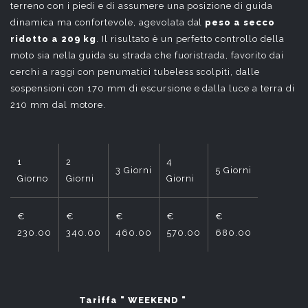
terreno con i piedi e di assumere una posizione di guida
dinamica ma confortevole, agevolata dal
peso a secco
ridotto a 209 kg
. Il risultato è un perfetto controllo della
moto sia nella guida su strada che fuoristrada, favorito dai
cerchi a raggi con penumatici tubeless scolpiti, dalle
sospensioni con 170 mm di escursione e dalla luce a terra di
210 mm dal motore.
1
2
4
6
3 Giorni
5 Giorni
Giorno
Giorni
Giorni
Giorni
€
€
€
€
€
€
230.00
340.00
460.00
570.00
680.00
790.00
Tariffa " WEEKEND "