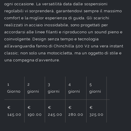
ogni occasione. La versatilità data dalle sospensioni
regolabili vi sorprenderà, garantendovi sempre il massimo
comfort e la miglior esperienza di guida. Gli scarichi
realizzati in acciaio inossidabile, sono progettati per
accordarsi alle linee filanti e riproducono un sound pieno e
coinvolgente. Design senza tempo e tecnologia
all’avanguardia fanno di Chinchilla 500 V2 una vera instant
classic; non solo una motocicletta, ma un oggetto di stile e
una compagna d’avventure.
1
2
3
4
5
6
Giorno
giorni
giorni
giorni
giorni
giorni
€
€
€
€
€
€
145.00
190.00
245.00
280.00
325.00
370.00