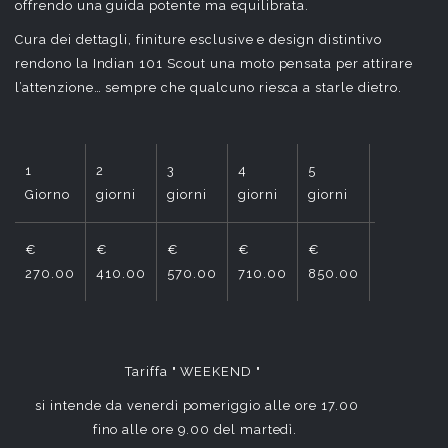
offrendo una guida potente ma equilibrata.
Cura dei dettagli, finiture esclusive e design distintivo
rendono la Indian 101 Scout una moto pensata per attirare
l’attenzione… sempre che qualcuno riesca a starle dietro.
1
2
3
4
5
6
Giorno
giorni
giorni
giorni
giorni
giorni
€
€
€
€
€
€
270.00
410.00
570.00
710.00
850.00
995.00
Tariffa " WEEKEND "
si intende da venerdì pomeriggio alle ore 17.00
fino alle ore 9.00 del martedì.