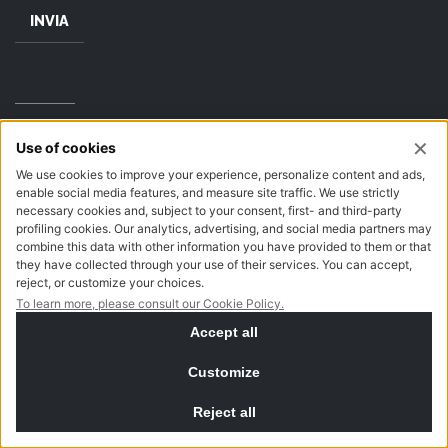
INVIA
ABBIGLIAMENTO
La nostra concessionaria ha dedicato 280 metri quadrati
all'abbigliamento e allo stile di vita legati alle moto.
Abbiamo scelto vari brand che seguono la nostra filosofia di
prodotti legati alle moto, ma con uno stile unico nel mondo
custom. Oltre a Moto Guzzi e Harley Davidson, offriamo
anche marchi come DMD, Clover e Rusty Pistons, per coloro
che desiderano viaggiare in sicurezza senza rinunciare allo
stile.
SCOPRI