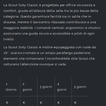
La Scout Sixty Classic è progettata per offrire sicurezza e
comfort, grazie all’altezza della sella tra le più basse della
categoria. Questo garantisce facilità sia in salita che in
discesa, mentre il baricentro ribassato contribuisce a una
maggiore stabilità. I comandi centrali, ergonomici e intuitivi,
assicurano una guida sicura e accessibile a piloti di ogni
livello.
La Scout Sixty Classic è inoltre equipaggiata con ruote da
16”, scarico cromato e un ampio parafango posteriore,
elementi che richiamano l’inconfondibile stile Scout che
catturano l’attenzione ovunque si vada
1
2
4
6
3 giorni
5 giorni
Giorno
giorni
giorni
giorni
€
€
€
€
€
€