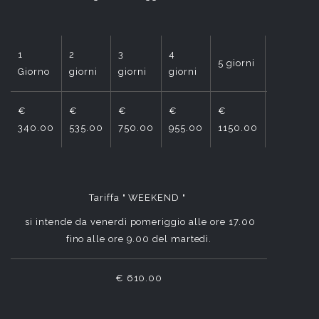
1
2
3
4
5 giorni
6 giorni
Giorno
giorni
giorni
giorni
€
€
€
€
€
€
340.00
535.00
750.00
955.00
1150.00
1350.00
Tariffa " WEEKEND "
si intende da venerdì pomeriggio alle ore 17.00
fino alle ore 9.00 del martedì.
€ 610.00