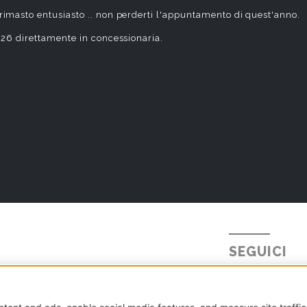
 rimasto entusiasto .. non perderti l'appuntamento di quest'anno.
 2026 direttamente in concessionaria.
SEGUICI
Tel.
+39 031 5621234
E-mail:
info@millepercento.com